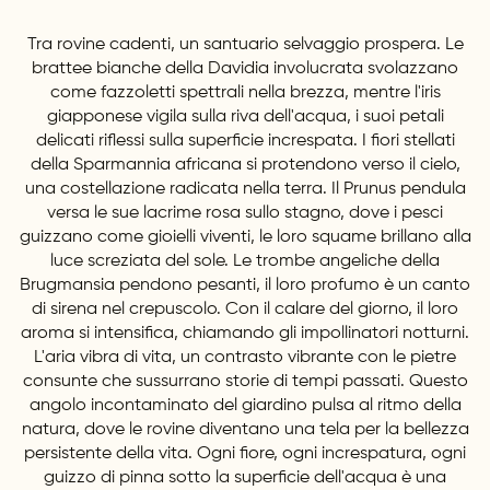
Tra rovine cadenti, un santuario selvaggio prospera. Le
brattee bianche della Davidia involucrata svolazzano
come fazzoletti spettrali nella brezza, mentre l'iris
giapponese vigila sulla riva dell'acqua, i suoi petali
delicati riflessi sulla superficie increspata. I fiori stellati
della Sparmannia africana si protendono verso il cielo,
una costellazione radicata nella terra. Il Prunus pendula
versa le sue lacrime rosa sullo stagno, dove i pesci
guizzano come gioielli viventi, le loro squame brillano alla
luce screziata del sole. Le trombe angeliche della
Brugmansia pendono pesanti, il loro profumo è un canto
di sirena nel crepuscolo. Con il calare del giorno, il loro
aroma si intensifica, chiamando gli impollinatori notturni.
L'aria vibra di vita, un contrasto vibrante con le pietre
consunte che sussurrano storie di tempi passati. Questo
angolo incontaminato del giardino pulsa al ritmo della
natura, dove le rovine diventano una tela per la bellezza
persistente della vita. Ogni fiore, ogni increspatura, ogni
guizzo di pinna sotto la superficie dell'acqua è una